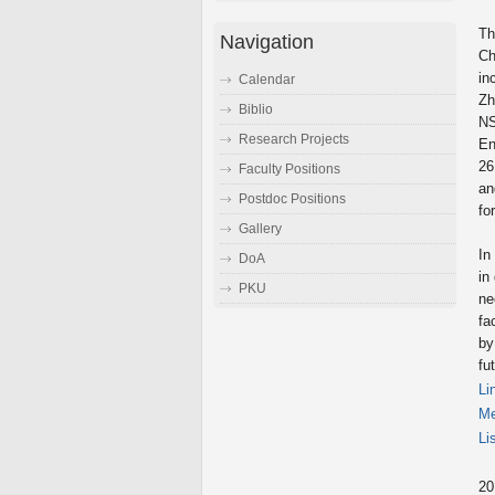
Th
Navigation
Ch
in
Calendar
Zh
Biblio
NS
Research Projects
En
26
Faculty Positions
an
Postdoc Positions
fo
Gallery
In
DoA
in
PKU
ne
fa
by
fu
Li
Me
Li
2