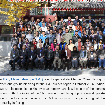
he
Thirty Meter Telescope (TMT)
is no longer a distant future. China, through
rtner, and ground-breaking for the TMT project began in October 2014. When 
werful telescopes in the history of astronomy, and it will be one of the greatest
ssess in the beginning of the 21st century. It will bring unprecedented oppor
ientific and technical readiness for TMT to maximize its impact is a great ch
mmunity is facing.