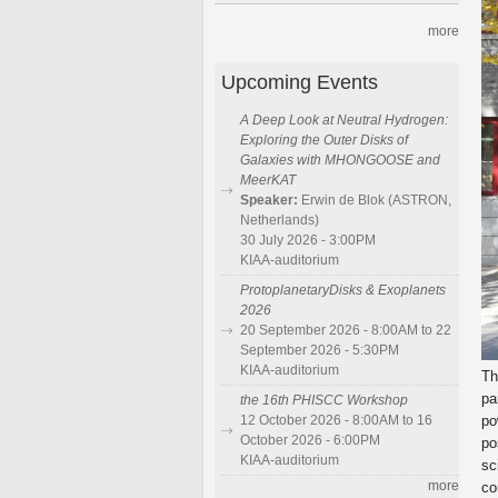
more
Upcoming Events
A Deep Look at Neutral Hydrogen:
Exploring the Outer Disks of
Galaxies with MHONGOOSE and
MeerKAT
Speaker:
Erwin de Blok (ASTRON,
Netherlands)
30 July 2026 - 3:00PM
KIAA-auditorium
ProtoplanetaryDisks & Exoplanets
2026
20 September 2026 - 8:00AM to 22
September 2026 - 5:30PM
KIAA-auditorium
T
pa
the 16th PHISCC Workshop
12 October 2026 - 8:00AM to 16
po
October 2026 - 6:00PM
po
KIAA-auditorium
sc
more
co