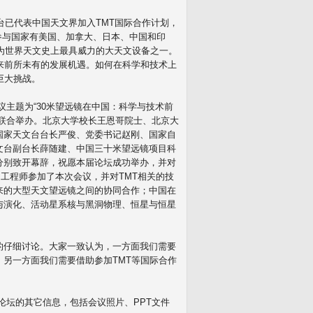
台已代表中国天文界加入TMT国际合作计划，
参与国家有美国、加拿大、日本、
中国和印
为世界天文史上最具威力的大天文设备之一。
来前所未有的发展机遇。
如何在科学和技术上
巨大挑战。
议主题为“30米望远镜在中国：
科学与技术前
联合举办。北京大学校长王恩哥院士、
北京大
国家天文台台长严俊、
党委书记赵刚、国家自
文台副台长薛随建、
中国三十米望远镜项目科
分别致开幕辞，
祝愿本届论坛成功举办，并对
和工程师参加
了本次会议，
并对TMT相关的技
来的大型天文望远镜之间的协同合作；
中国在
与演化、活动星系核与黑洞物理、
恒星与恒星
的仔细讨论
。大家一致认为，
一方面我们需要
，
另一方面我们需要借助参加TMT等国际合作
。
论坛的其它信息，包括会议照片、PPT文件