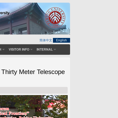
简体中文
English
H
VISITOR INFO
INTERNAL
Thirty Meter Telescope