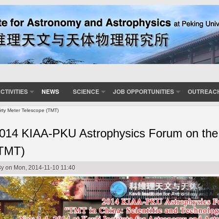
CTIVITIES
NEWS
SCIENCE
JOB OPPORTUNITIES
OUTREAC
rty Meter Telescope (TMT)
014 KIAA-PKU Astrophysics Forum on the 
TMT)
By
on Mon, 2014-11-10 11:40