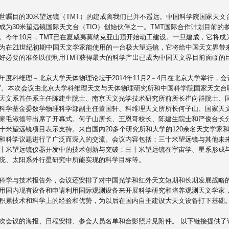
世瞩目的30米望远镜（TMT）的建成离我们已并不遥远。
中国科学院国家天文
成为30米望远镜国际天文台（TIO）创始伙伴之一。
TMT国际合作计划目前的
。今年10月，
TMT已在夏威夷莫纳克亚山顶开始动工建设。一旦建成，
它将成
为在21世纪初期中国天文学家能使用的一台极大望远镜，
它将给中国天文界带
好必要的准备以便利用TMT获得最大的科学
产出已成为中国天文界目前面临的
年度科维理－北京大学天体物理论坛于2014年11月2－
4日在北京大学举行，会
”。
本次会议由北京大学科维理天文与天体物理研究所和中国科学院国家
天文台
天文系首任系主任陈建生院士、
南京天文光学技术研究所前所长崔向群院士、
科学基金委数学物理科学部副主任董国轩、
科维理天文所所长何子山、国家天
家毛淑德等出席了开幕式。何子山所长、
王恩哥校长、陈建生院士和严俊台长
十米望远镜项目表示支持。
来自国内20多个研究所和大学的120余名天文学家
和科学议题进行了广泛而深入的交流。
会议内容包括：
三十米望远镜与其他未
十米望远镜仪器开发中的技术创新与突破；
三十米望远镜在宇宙学、星系形成
统、太阳系外行星研究中所能实现的科学目标等。
科学与技术报告外，
会议还安排了对中国光学和红外天文短期和长期发展战略
用国内现有设备和申请利用国际观测设备来开展科
学研究和培养观测天文学家
积累技术和科学上的
经验和优势，为以后在国内自主建设大天文设备打下基础
次会议的海报、日程安排、参会人员名单和合影照片见附件。 以下链接提供了