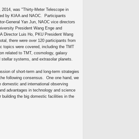
, 2014, was "Thirty-Meter Telescope in
nized by KIAA and NAOC. Participants
or-General Yan Jun, NAOC vice directors
iversity President Wang Enge and
 Director Luis Ho, PKU President Wang
al, there were over 120 participants from
fic topics were covered, including the TMT
tion related to TMT, cosmology, galaxy
 stellar systems, and extrasolar planets.
cussion of short-term and long-term strategies
d the following consensus. One one hand, we
e domestic and international observing
 and advantages in technology and science
 building the big domestic facilities in the