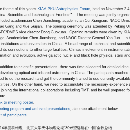
e theme of this year's
KIAA-PKU Astrophysics Forum
, held on November 2-4
ina: Scientific and Technological Frontiers". The meeting was jointly orga
cluded academician Chen Jiansheng, academician Cui Xiangcun, NAOC Direct
ao Gang and Xue Suijian. The opening ceremony was attended by Peking Un
FC/DMPS vice director Dong Guoxuan. Opening remarks were given by KIAA
ge, Academician Chen Jiansheng, and NAOC Director-General Yan Jun. In tot
 institutions and universities in China. A broad range of technical and scienti
d its connections to other large facilities, China's involvement in instrumenta
rmation and evolution, active galactic nuclei and black hole physics, stars and
 addition to scientific presentations, there was time allocated for detailed dis
 developing optical and infrared astronomy in China. The participants reache
ed to do the research and get the community trained to use currently availabl
cilities. On the other hand, we need to accumulate the necessary experience
 joining the international collaborations including TMT, and be well prepared for
ture.
nk to meeting poster
.
eting program and archived presentations
, also see attachment below.
st of participants
.
014年度科维理－北京大学天体物理论坛“
30米望远镜在中国”会议总结