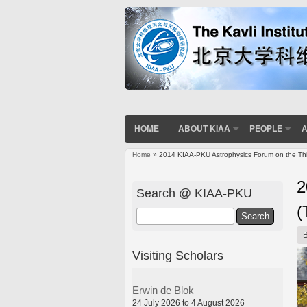
HOME
ABOUT KIAA
PEOPLE
A
Home
» 2014 KIAA-PKU Astrophysics Forum on the Thi
You are here
2
Search @ KIAA-PKU
(
Search
Visiting Scholars
Erwin de Blok
24 July 2026 to 4 August 2026